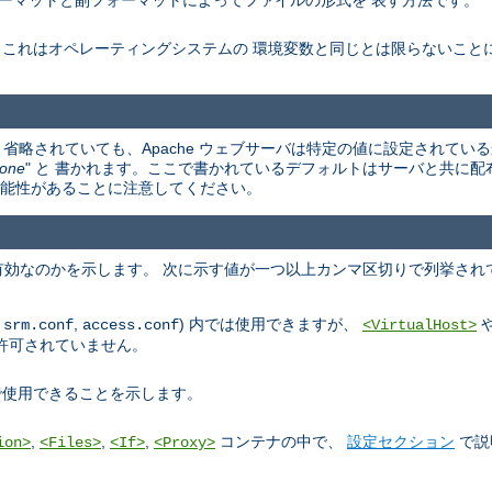
ーマットと副フォーマットによってファイルの形式を 表す方法です。
。これはオペレーティングシステムの 環境変数と同じとは限らないこと
省略されていても、Apache ウェブサーバは特定の値に設定されている
one
" と 書かれます。ここで書かれているデフォルトはサーバと共に配
違う可能性があることに注意してください。
効なのかを示します。 次に示す値が一つ以上カンマ区切りで列挙され
,
,
) 内では使用できますが、
srm.conf
access.conf
<VirtualHost>
許可されていません。
使用できることを示します。
,
,
,
コンテナの中で、
設定セクション
で説
ion>
<Files>
<If>
<Proxy>