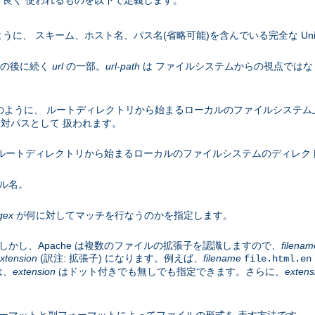
良く 使われるものを以下で定義します。
うに、 スキーム、ホスト名、パス名(省略可能)を含んでいる完全な Uniform R
名の後に続く
url
の一部。
url-path
は ファイルシステムからの視点ではな
のように、 ルートディレクトリから始まるローカルのファイルシステム
対パスとして 扱われます。
ルートディレクトリから始まるローカルのファイルシステムのディレク
ル名。
gex
が何に対してマッチを行なうのかを指定します。
かし、Apache は複数のファイルの拡張子を認識しますので、
filenam
xtension
(訳注: 拡張子) になります。例えば、
filename
file.html.en
は、
extension
はドット付きでも無しでも指定できます。さらに、
extens