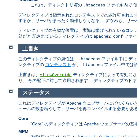
これは、ディレクトリ
毎
の
ファイル内で 
.htaccess
ディレクティブは指示されたコンテキストで
のみ
許可されま
するか、サーバがまったく動作しなくなる、
すなわち
、サー
ディレクティブの有効な位置は、実際は挙げられているコンテキストの
効だと 記されているディレクティブは
ファ
apache2.conf
上書き
このディレクティブの属性は、
ファイル中に デ
.htaccess
レクティブの
コンテキスト
が、
ファイル中では許
.htaccess
上書きは、
ディレクティブによって有効にされ
AllowOverride
り、 その配下に対して適用されます。 ディレクティブのド
ステータス
これはディレクティブが Apache ウェブサーバにどれく
ュールの数を増やして、サーバを再コンパイルする必要がある
Core
"Core" のディレクティブは Apache ウェブサ
MPM
"MPM" のディレクティブは
マルチプロセッシングモジ