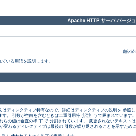
Apache HTTP サーバ バージョン
翻訳済
れている用語を説明します。
文はディレクティブ特有なので、詳細はディレクティブの説明を 参照
 引数が空白を含むときは二重引用符 (訳注: ") で囲まれています。
それらの値は垂直の棒 "|" で 分割されています。 変更されないテキス
が変わるディレクティブは最後の 引数が繰り返されることを示すために ".