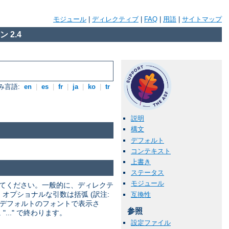
モジュール
|
ディレクティブ
|
FAQ
|
用語
|
サイトマップ
 2.4
み言語:
en
|
es
|
fr
|
ja
|
ko
|
tr
説明
構文
デフォルト
コンテキスト
上書き
ステータス
モジュール
してください。一般的に、ディレクテ
 オプショナルな引数は括弧 (訳注:
互換性
トはデフォルトのフォントで表示さ
参照
.." で終わります。
設定ファイル