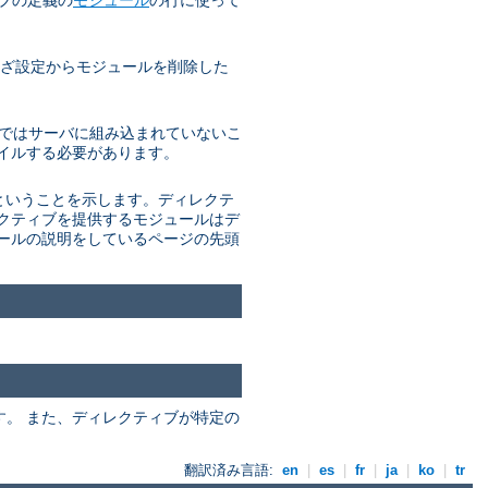
ざわざ設定からモジュールを削除した
 通常ではサーバに組み込まれていないこ
パイルする必要があります。
があるということを示します。ディレクテ
レクティブを提供するモジュールはデ
ュールの説明をしているページの先頭
ます。 また、ディレクティブが特定の
翻訳済み言語:
en
|
es
|
fr
|
ja
|
ko
|
tr