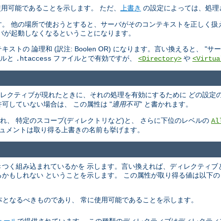
使用可能であることを示します。 ただ、
上書き
の設定によっては、処理
す。 他の場所で使おうとすると、サーバがそのコンテキストを正しく扱
バが起動しなくなるということになります。
 論理和 (訳注: Boolen OR) になります。言い換えると、 "
サー
イルと
ファイルとで有効ですが、
や
.htaccess
<Directory>
<Virtua
ィレクティブが現れたときに、それの処理を有効にするために どの設定
可していない場合は、 この属性は "
適用不可
" と書かれます。
、 特定のスコープ(ディレクトリなど)と、 さらに下位のレベルの
Al
キュメントは取り得る上書きの名前も挙げます。
らいきつく組み込まれているかを 示します。言い換えれば、ディレクティブ
かもしれない ということを示します。 この属性が取り得る値は以下の
ーバの基本となるべきものであり、 常に使用可能であることを示します。
ュール
で提供されています。 この種類のディレクティブはディレクティ