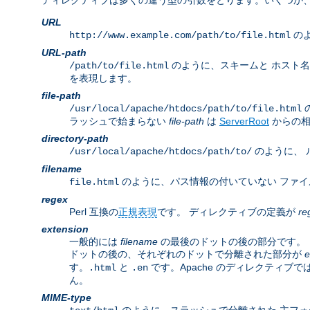
ディレクティブは多くの違う型の引数をとります。いくつか、
URL
のよ
http://www.example.com/path/to/file.html
URL-path
のように、スキームと ホスト
/path/to/file.html
を表現します。
file-path
/usr/local/apache/htdocs/path/to/file.html
ラッシュで始まらない
file-path
は
ServerRoot
からの相
directory-path
のように、 
/usr/local/apache/htdocs/path/to/
filename
のように、パス情報の付いていない ファイ
file.html
regex
Perl 互換の
正規表現
です。 ディレクティブの定義が
re
extension
一般的には
filename
の最後のドットの後の部分です。 し
ドットの後の、それぞれのドットで分離された部分が
e
す。
と
です。Apache のディレクティブで
.html
.en
ん。
MIME-type