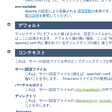
のように、スラッシュで分離された 主フォ
text/html
env-variable
Apache の設定により定義される
環境変数
の名前です
数の説明
を参照してください。
デフォルト
ディレクティブにデフォルト値 (
すなわち
、設定ファイルから 
はここに記述されます。 デフォルト値の無い場合、ここは "
N
apache2.conf 内に書かれているディレクティブの値と 
コンテキスト
これは、サーバの設定ファイル中のどこでディレクティブが有
サーバ設定ファイル
これは、サーバ設定ファイル (
例えば
、
apache2.conf
ない
ことを示します。
ファイルでの使用は
.htaccess
バーチャルホスト
これは、サーバ設定ファイルの
の中で
<VirtualHost>
ディレクトリ
これは、サーバ設定ファイルの
,
<Directory>
<Locat
ことを示します。
.htaccess