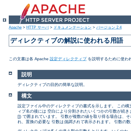
Apache
>
HTTP サーバ
>
ドキュメンテーション
>
バージョン 2.4
ディレクティブの解説に使われる用語
この文書は各 Apache
設定ディレクティブ
を説明するために使わ
説明
ディレクティブの目的の簡単な説明。
構文
設定ファイル中のディレクティブの書式を示します。 この構
ィブ名の後には 空白により分割されたいくつかの引数が続きます。
[]) で囲まれています。 引数が複数の値を取り得る場合は、
れ、置換の必要な 引数は
強調されて
表示されます。 引数の数